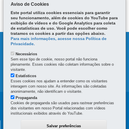
ce
ha
Aviso de Cookies
Tw
bo
ts
Voltar
Início
Imprimir
Baixar
itt
Este portal utiliza cookies essenciais para garantir
ok
Ap
er
seu funcionamento, além de cookies do YouTube para
p
exibição de vídeos e do Google Analytics para coleta
de estatísticas de uso. Você pode escolher como
tratamos os cookies a partir das opções abaixo.
Para mais informações, acesse nossa Política de
DENUNCIE CORRUPÇÃO
Privacidade.
Necessários
OUVIDORIA
Sem esse tipo de cookie, nosso portal não funciona
plenamente. Esses cookies não coletam informações sobre o
TRANSPARÊNCIA INSTITUCIONAL
visitante.
Estatísticos
Esses cookies nos ajudam a entender como os visitantes
MAPA DO SITE
interagem com nosso site. As informações são coletadas
anonimamente, não identificam o visitante.
Propaganda
Navegação
Cookies de propaganda são usados para rastrear preferências
dos visitantes em nosso Portal relacionadas com vídeos
principal
institucionais exibidos através do YouTube.
ADMINISTRAÇÃO DOS PORTOS DE PARANAGUÁ E
Salvar preferências