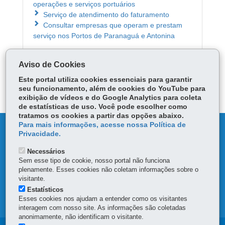
operações e serviços portuários
Serviço de atendimento do faturamento
Consultar empresas que operam e prestam
serviço nos Portos de Paranaguá e Antonina
Aviso de Cookies
ÓRGÃO RESPONSÁVEL
Este portal utiliza cookies essenciais para garantir
DEIXE SUA OPINIÃO
seu funcionamento, além de cookies do YouTube para
exibição de vídeos e do Google Analytics para coleta
de estatísticas de uso. Você pode escolher como
tratamos os cookies a partir das opções abaixo.
Para mais informações, acesse nossa Política de
DENUNCIE CORRUPÇÃO
Privacidade.
Necessários
OUVIDORIA
Sem esse tipo de cookie, nosso portal não funciona
plenamente. Esses cookies não coletam informações sobre o
TRANSPARÊNCIA INSTITUCIONAL
visitante.
Estatísticos
Esses cookies nos ajudam a entender como os visitantes
MAPA DO SITE
interagem com nosso site. As informações são coletadas
anonimamente, não identificam o visitante.