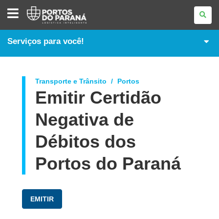
ADMINISTRAÇÃO
DOS
PORTOS
DE
PARANAGUÁ
Serviços para você!
E
ANTONINA
Transporte e Trânsito
Portos
Emitir Certidão
Negativa de
Débitos dos
Portos do Paraná
EMITIR