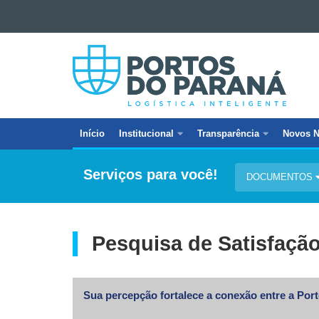
Ir para o conteúdo
PORTOS
Ir para a navegação
DO
Ir para a busca
Mapa do site
PARANÁ
Início
Institucional
Transparência
Novos N
Navegação
principal
Serviços para você!
DOCUMENTOS
Pesquisa de Satisfaçã
Sua percepção fortalece a conexão entre a Port