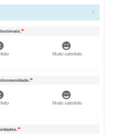
×
itucionais.
feito
Muito satisfeito
ão/comunidade.
feito
Muito satisfeito
ividades.