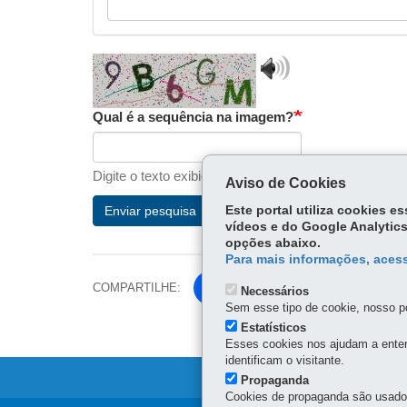
Play
validation
audio
Qual é a sequência na imagem?
Digite o texto exibido na imagem.
Aviso de Cookies
Este portal utiliza cookies 
Enviar pesquisa
vídeos e do Google Analytics
opções abaixo.
Para mais informações, acess
COMPARTILHE:
Facebook
Necessários
Sem esse tipo de cookie, nosso po
Twitter
Estatísticos
Esses cookies nos ajudam a enten
identificam o visitante.
Propaganda
Cookies de propaganda são usados 