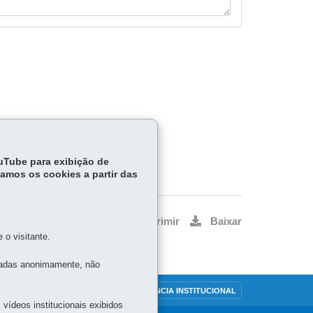
ouTube para exibição de
tamos os cookies a partir das
Voltar
Início
Imprimir
Baixar
o visitante.
tadas anonimamente, não
OUVIDORIA
TRANSPARÊNCIA INSTITUCIONAL
vídeos institucionais exibidos