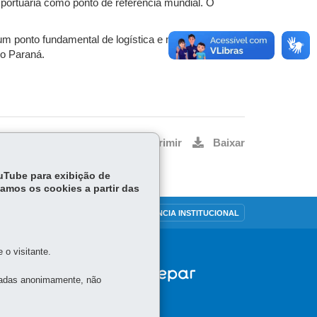
a portuária como ponto de referência mundial. O
 um ponto fundamental de logística e mostra a
do Paraná.
Voltar
Início
Imprimir
Baixar
ouTube para exibição de
tamos os cookies a partir das
OUVIDORIA
TRANSPARÊNCIA INSTITUCIONAL
o visitante.
tadas anonimamente, não