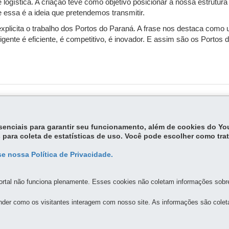
 logística. A criação teve como objetivo posicionar a nossa estrutur
 essa é a ideia que pretendemos transmitir.
 explicita o trabalho dos Portos do Paraná. A frase nos destaca como
igente é eficiente, é competitivo, é inovador. E assim são os Portos 
essenciais para garantir seu funcionamento, além de cookies do Y
 para coleta de estatísticas de uso. Você pode escolher como tra
e nossa Política de Privacidade.
MAPA DO SITE
DENUNCIE CORRUPÇÃO
rtal não funciona plenamente. Esses cookies não coletam informações sobre 
DOS PORTOS DE PARANAGUÁ E ANTONINA
der como os visitantes interagem com nosso site. As informações são cole
ilva, 161- D. Pedro II
-
83203-800
-
Paranaguá
-
PR
-
41 3420-1143
MAPA
, 2500
-
83370-000
-
Antonina
-
PR
-
41 3978-1303
MAPA