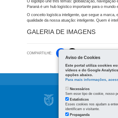
O logotipo une três temas: globalização, navegação e
Paraná é um hub logístico importante para o mundo e
O conceito logística inteligente, que segue a marca,
qualidade da nossa atuação: inteligente. Quem é intel
GALERIA DE IMAGENS
COMPARTILHE:
Fa
Aviso de Cookies
ce
Tw
Este portal utiliza cookies 
bo
itt
vídeos e do Google Analytics
ok
opções abaixo.
er
Para mais informações, acess
Necessários
Navegação
Sem esse tipo de cookie, nosso po
ADMINISTRAÇÃO 
Estatísticos
principal
Esses cookies nos ajudam a enten
Avenida Ayrton Senna da S
identificam o visitante.
Avenida Conde Matarazzo
Propaganda