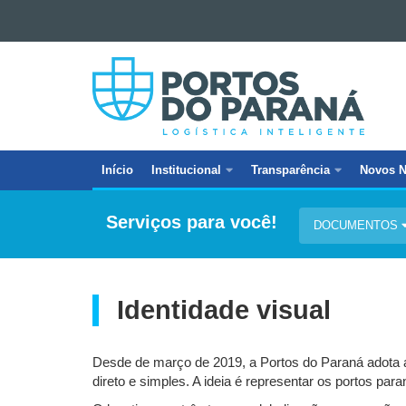
Ir para o conteúdo
PORTOS
Ir para a navegação
DO
Ir para a busca
Mapa do site
PARANÁ
Início
Institucional
Transparência
Novos N
Navegação
principal
Serviços para você!
DOCUMENTOS
Identidade visual
Desde de março de 2019, a Portos do Paraná adota a
direto e simples. A ideia é representar os portos par