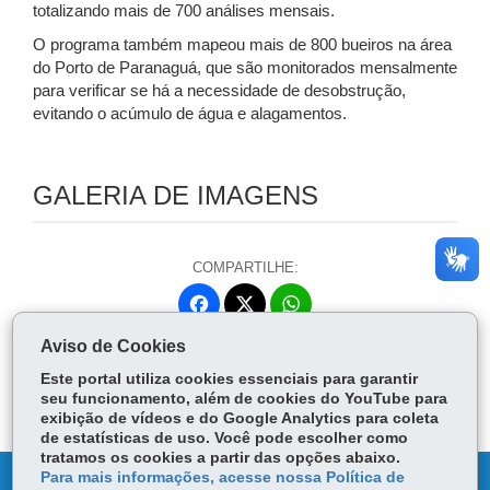
totalizando mais de 700 análises mensais.
O programa também mapeou mais de 800 bueiros na área
do Porto de Paranaguá, que são monitorados mensalmente
para verificar se há a necessidade de desobstrução,
evitando o acúmulo de água e alagamentos.
GALERIA DE IMAGENS
COMPARTILHE:
Fa
W
ce
ha
Aviso de Cookies
Tw
bo
ts
Voltar
Início
Imprimir
Baixar
itt
Este portal utiliza cookies essenciais para garantir
ok
Ap
er
seu funcionamento, além de cookies do YouTube para
p
exibição de vídeos e do Google Analytics para coleta
de estatísticas de uso. Você pode escolher como
tratamos os cookies a partir das opções abaixo.
Para mais informações, acesse nossa Política de
DENUNCIE CORRUPÇÃO