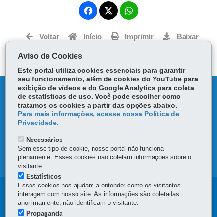
Fa
W
ce
ha
Tw
bo
ts
Voltar
Início
Imprimir
Baixar
itt
ok
Ap
er
Aviso de Cookies
p
Este portal utiliza cookies essenciais para garantir
seu funcionamento, além de cookies do YouTube para
exibição de vídeos e do Google Analytics para coleta
DENUNCIE CORRUPÇÃO
de estatísticas de uso. Você pode escolher como
tratamos os cookies a partir das opções abaixo.
OUVIDORIA
Para mais informações, acesse nossa Política de
Privacidade.
TRANSPARÊNCIA INSTITUCIONAL
Necessários
Sem esse tipo de cookie, nosso portal não funciona
plenamente. Esses cookies não coletam informações sobre o
MAPA DO SITE
visitante.
Estatísticos
Esses cookies nos ajudam a entender como os visitantes
Navegação
interagem com nosso site. As informações são coletadas
anonimamente, não identificam o visitante.
principal
Propaganda