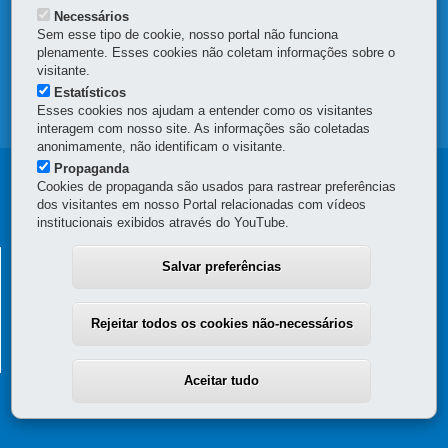
OUVIDORIA
Necessários
Sem esse tipo de cookie, nosso portal não funciona
plenamente. Esses cookies não coletam informações sobre o
TRANSPARÊNCIA INSTITUCIONAL
visitante.
Estatísticos
MAPA DO SITE
Esses cookies nos ajudam a entender como os visitantes
interagem com nosso site. As informações são coletadas
anonimamente, não identificam o visitante.
Propaganda
Navegação
Cookies de propaganda são usados para rastrear preferências
dos visitantes em nosso Portal relacionadas com vídeos
principal
institucionais exibidos através do YouTube.
Meio
ADMINISTRAÇÃO DOS PORTOS DE PARANAGUÁ E
Salvar preferências
Ambiente
ANTONINA
Avenida Ayrton Senna da Silva, 161 - D. Pedro II
-
83203-800
-
Rejeitar todos os cookies não-necessários
Paranaguá
-
PR
-
41 3420-1143
MAPA
Avenida Conde Matarazzo, 2500
-
83370-000
-
Antonina
-
PR
-
41 3978-
1303
MAPA
Aceitar tudo