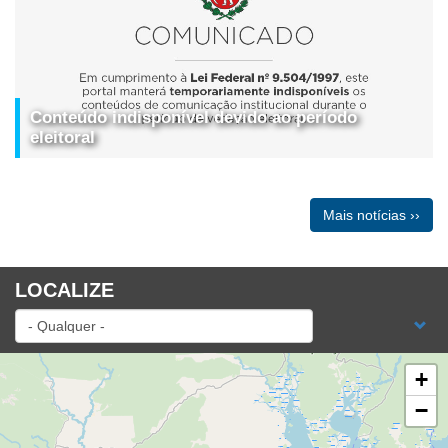
Conteúdo indisponível devido ao período
eleitoral
Mais notícias ››
LOCALIZE
+
−