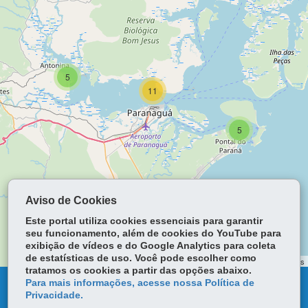
5
11
5
Aviso de Cookies
Este portal utiliza cookies essenciais para garantir
seu funcionamento, além de cookies do YouTube para
exibição de vídeos e do Google Analytics para coleta
de estatísticas de uso. Você pode escolher como
Leaflet | ©
OpenStreetMap
contributors | ©
OpenStreetMap
contributors
tratamos os cookies a partir das opções abaixo.
Para mais informações, acesse nossa Política de
DENUNCIE CORRUPÇÃO
Privacidade.